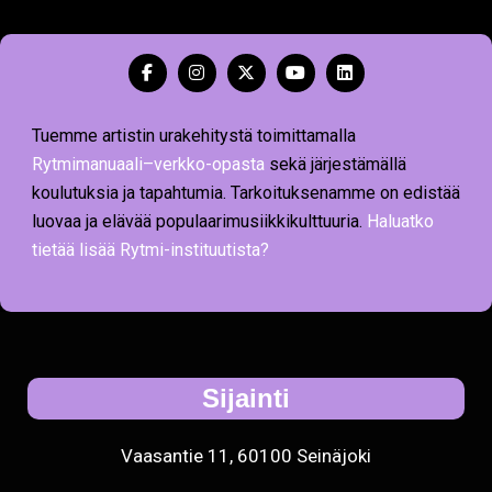
Tuemme artistin urakehitystä toimittamalla
Rytmimanuaali–verkko-opasta
sekä järjestämällä
koulutuksia ja tapahtumia. Tarkoituksenamme on edistää
luovaa ja elävää populaarimusiikkikulttuuria.
Haluatko
tietää lisää Rytmi-instituutista?
Sijainti
Vaasantie 11, 60100 Seinäjoki