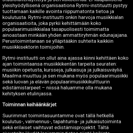
yleishyödyllisenä organisaationa Rytmi-instituutti pystyy
tuottamaan kaikille avointa riippumatonta tietoa ja
koulutusta. Rytmi-instituutti onkin harvoja musiikkialan
organisaatioita, joka pyrkii kehittämään koko
populaarimusiikkialaa tasapuolisesti toimimatta
ainoastaan minkään yhden ammattiryhmän edunajajana.
Perustoimintanaan se ylläpitääkin suhteita kaikkiin
musiikkisektorin toimijoihin.
Rytmi-instituutti on ollut aina ajassa kiinni kehittäen koko
ajan toimintaansa musiikkikentän tarpeita seuraten:
musiikin opetusta, kursseja, julkaisuja ja julkaisuväyliä.
Maailma muuttuu ja sen mukana myös populaarimusiikki
sekä luovan ja elävän populaarimusiikkikulttuurin
edistämistarpeet – niissä haluamme olla mukana
kehityksen etulinjassa.
Toiminnan keihäänkärjet
Suurimmat toimintasuuntamme ovat tällä hetkellä
koulutus-, valmennus-, tapahtuma- ja julkaisutoiminta
sekä erilaiset vaihtuvat edistämisprojektit. Tältä