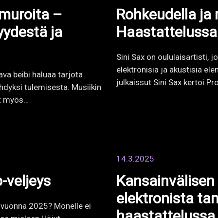
p-veljeys
Kansainvälisen 
elektronista ta
 vuonna 2025? Monelle ei
haastattelussa
lee mieleen Häjyt.
Aurium
Aurium on vaasalainen elekt
musiikissaan suomenkieliset 
kansainvälisen tason ener
loksi –