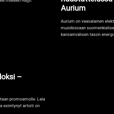
kistaan promoamolle. Lala
 esiintynyt artisti on
 »
Puhelin