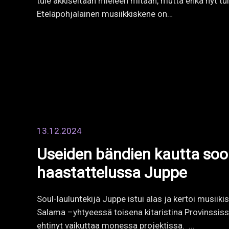
haastattelussa Juppe
Soul-lauluntekijä Juppe istui alas ja kertoi musii
Salama –yhtyeessä toisena kitaristina Provinssissa
ehtinyt vaikuttaa monessa projektissa. …
1 / 8
1
2
3
…
8
Seuraava
Sijainti