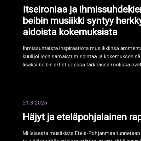
Häjyt ja eteläpohjalainen ra
Millaisesta musiikista Etelä-Pohjanmaa tunnetaan
tule äkkiseltään mieleen mitään, mutta ehkä nyt tu
Eteläpohjalainen musiikkiskene on…
13.12.2024
Useiden bändien kautta soo