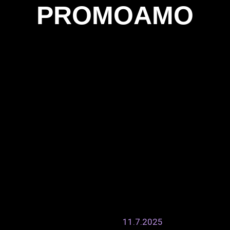
11.7.2025
emuroita –
Rohkeudella ja 
yydestä ja
Haastattelussa 
Sini Sax on oululaisartisti,
elektronisia ja akustisia e
va beibi haluaa tarjota
julkaissut Sini Sax kertoi
hdyksi tulemisesta. Musiikin
at myös…
14.3.2025