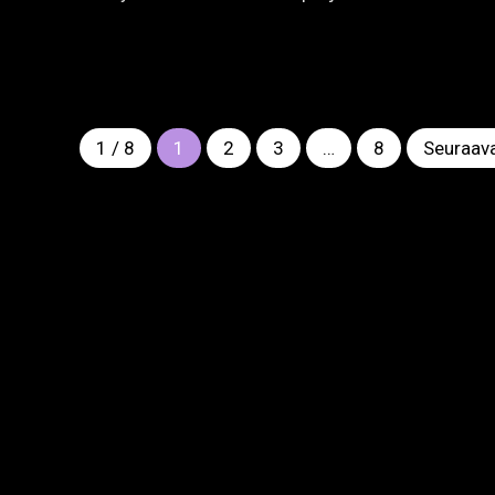
Vaasantie 11, 60100 Seinäjoki
2025 © Rytmi-Instituutti