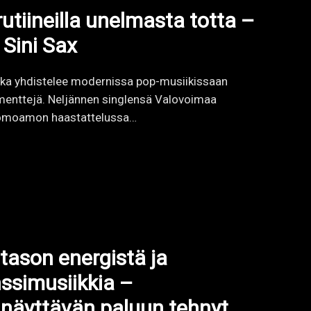
tason energistä ja
nssimusiikkia –
 näyttävän paluun tehnyt
ronisen tanssimusiikin kokoonpano, joka yhdistää
henkilökohtaiset tarinat, tarttuvat melodiat ja
giset EDM-tuotannot. Vuonna 2023…