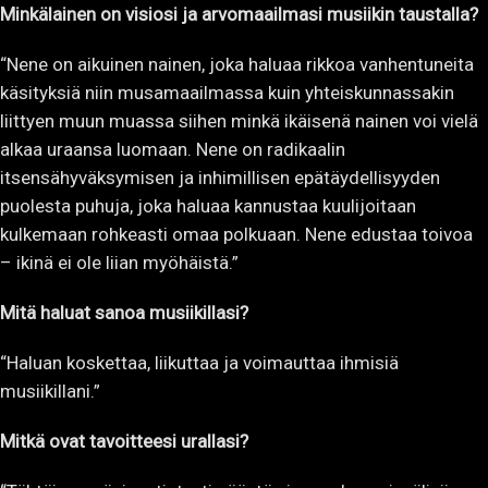
Minkälainen on visiosi ja arvomaailmasi musiikin taustalla?
“Nene on aikuinen nainen, joka haluaa rikkoa vanhentuneita
käsityksiä niin musamaailmassa kuin yhteiskunnassakin
liittyen muun muassa siihen minkä ikäisenä nainen voi vielä
alkaa uraansa luomaan. Nene on radikaalin
itsensähyväksymisen ja inhimillisen epätäydellisyyden
puolesta puhuja, joka haluaa kannustaa kuulijoitaan
kulkemaan rohkeasti omaa polkuaan. Nene edustaa toivoa
– ikinä ei ole liian myöhäistä.”
Mitä haluat sanoa musiikillasi?
“Haluan koskettaa, liikuttaa ja voimauttaa ihmisiä
musiikillani.”
Mitkä ovat tavoitteesi urallasi?