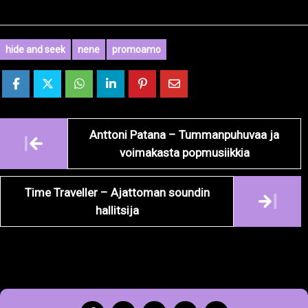
hide and seek
nene
promoamo
Artikkelien
Anttoni Patana – Tummanpuhuvaa ja
navigointi
voimakasta popmusiikkia
Time Traveller – Ajattoman soundin
hallitsija