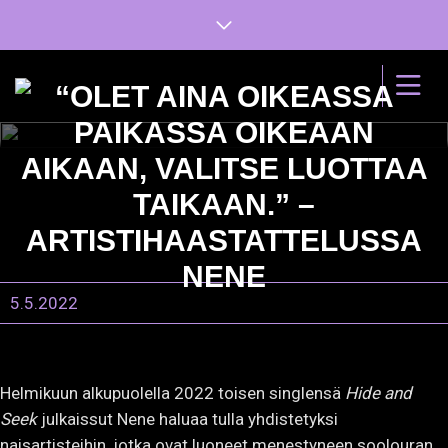
“OLET AINA OIKEASSA
PAIKASSA OIKEAAN
AIKAAN, VALITSE LUOTTAA
TAIKAAN.” –
ARTISTIHAASTATTELUSSA
NENE
5.5.2022
Helmikuun alkupuolella 2022 toisen singlensä
Hide and
Seek
julkaissut Nene haluaa tulla yhdistetyksi
naisartisteihin, jotka ovat luoneet menestyneen soolouran