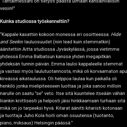
“Tähtäimessäni on tietysti päästä uimaan kansainvälisiin
vesiin!”
Kuinka studiossa työskenneltiin?
“Kappale kasattiin kokoon monessa eri osoitteessa.
Hide
and Seek
in lauluosuudet (niin lead kuin stemmatkin)
äänitettiin Aitta studiossa Jyväskylässä, jossa vietimme
yhdessä Emma Balbatsun kanssa yhden megapitkän
yhdeksän tunnin päivän. Emma lauloi kappaleelle stemmat
ja vastasi myös laulutuotannosta, mikä oli korvaamaton apu
kireässä aikataulussa. Oli helppoa laulaa kun paikalla oli
henkilö jonka mielipiteeseen luottaa ja joka sanoo milloin
narulle on saatu ”se” veto. Itse sitä kuuntelee itseään vähän
liiankin kriittisesti ja helposti jäisi hinkkaamaan turhaan sitä
mikä on jo tarpeeksi hyvä. Kitarat äänitti kitaristi kotonaan
ja tuottaja Juho Kola hoiti oman osuutensa (tuotanto,
piano, miksaus) Helsingin päässä.”