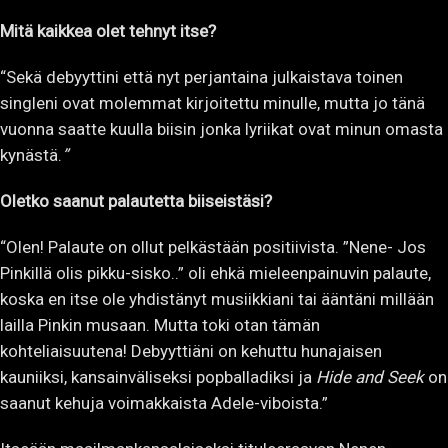
Mitä kaikkea olet tehnyt itse?
“Sekä debyyttini että nyt perjantaina julkaistava toinen
singleni ovat molemmat kirjoitettu minulle, mutta jo tänä
vuonna saatte kuulla biisin jonka lyriikat ovat minun omasta
kynästä.
”
Oletko saanut palautetta biiseistäsi?
“Olen! Palaute on ollut pelkästään positiivista. ”Nene- Jos
Pinkillä olis pikku-sisko..” oli ehkä mieleenpainuvin palaute,
koska en itse ole yhdistänyt musiikkiani tai ääntäni millään
lailla Pinkin musaan. Mutta toki otan tämän
kohteliaisuutena! Debyyttiäni on kehuttu hunajaisen
kauniiksi, kansainväliseksi popballadiksi ja
Hide and Seek
on
saanut kehuja voimakkaista Adele-viboista.”