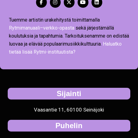
Tuemme artistin urakehitystä toimittamalla
Rytmimanuaali–verkko-opasta
sekä järjestämällä
koulutuksia ja tapahtumia. Tarkoituksenamme on edistää
luovaa ja elävää populaarimusiikkikulttuuria.
Haluatko
tietää lisää Rytmi-instituutista?
Sijainti
Vaasantie 11, 60100 Seinäjoki
Puhelin