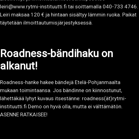
leiri@www.rytmi-instituutti.fi tai soittamalla 040-733 4746.
Leiri maksaa 120 € ja hintaan sisältyy lämmin ruoka. Paikat
täytetään ilmoittautumisjärjestyksessä.
Roadness-bändihaku on
alkanut!
Roadness-hanke hakee bändejä Etelä-Pohjanmaalta
mukaan toimintaansa. Jos bändinne on kiinnostunut,
lähettäkää lyhyt kuvaus itsestänne: roadness(ät)rytmi-
instituutti.fi Demo on hyvä olla, mutta ei välttämätön.
ASENNE RATKAISEE!