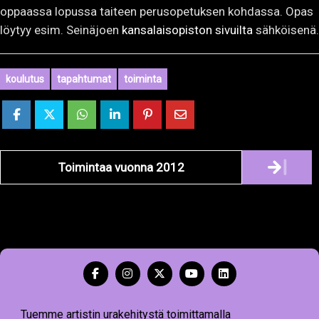
oppaassa lopussa taiteen perusopetuksen kohdassa. Opas
löytyy esim. Seinäjoen
kansalaisopiston sivuilta
sähköisenä.
koulutus
tapahtumat
toiminta
Artikkelien
Toimintaa vuonna 2012
navigointi
Tuemme artistin urakehitystä toimittamalla