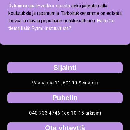
Rytmimanuaali–verkko-opasta
sekä järjestämällä
koulutuksia ja tapahtumia. Tarkoituksenamme on edistää
luovaa ja elävää populaarimusiikkikulttuuria.
Haluatko
tietää lisää Rytmi-instituutista?
Sijainti
Vaasantie 11, 60100 Seinäjoki
Puhelin
040 733 4746 (klo 10-15 arkisin)
Ota yhteyttä