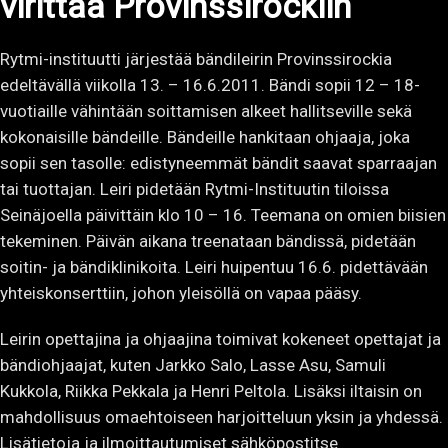
virittää Provinssirockiin
Rytmi-instituutti järjestää bändileirin Provinssirockia
edeltävällä viikolla 13. – 16.6.2011. Bändi sopii 12 – 18-
vuotiaille vähintään soittamisen alkeet hallitseville sekä
kokonaisille bändeille. Bändeille hankitaan ohjaaja, joka
sopii sen tasolle: edistyneemmät bändit saavat sparraajan
tai tuottajan. Leiri pidetään Rytmi-Instituutin tiloissa
Seinäjoella päivittäin klo 10 – 16. Teemana on omien biisien
tekeminen. Päivän aikana treenataan bändissä, pidetään
soitin- ja bändiklinikoita. Leiri huipentuu 16.6. pidettävään
yhteiskonserttiin, johon yleisöllä on vapaa pääsy.
Leirin opettajina ja ohjaajina toimivat kokeneet opettajat ja
bändiohjaajat, kuten Jarkko Salo, Lasse Asu, Samuli
Kukkola, Riikka Pekkala ja Henri Peltola. Lisäksi iltaisin on
mahdollisuus omaehtoiseen harjoitteluun yksin ja yhdessä.
Lisätietoja ja ilmoittautumiset sähköpostitse