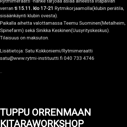
Rytmimeraatti -hanke tarjoaa asiaa aiheesta iltapäivän
verran
ti 15.11. klo 17-21
Rytmikorjaamolla(klubin perätila,
sisäänkäynti klubin ovesta).
Paikalla aihetta valottamassa Teemu Suominen(Metalheim,
Spinefarm) sekä Sinikka Keskinen(Uusyrityskeskus).
Tilaisuus on maksuton.
Lisätietoja: Satu Kokkoniemi/Rytmimeraatti
satu@www.rytmi-instituutti.fi 040 733 4746
..
TUPPU ORRENMAAN
KITARAWORKSHOP