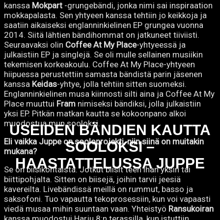
kanssa
Mokpart
-grungebändi, jonka nimi sai inspiraation
mokkapalasta. Sen yhtyeen kanssa tehtiin jo keikkoja ja
saatiin aikaiseksi englanninkielinen EP grungea vuonna
2014. Siitä lähtien bändihommat on jatkuneet tiiviisti.
Seuraavaksi olin
Coffee At My Place
-yhtyeessä ja
julkaistiin EP ja singlejä. Se oli mulle sellainen musiikin
tekemisen korkeakoulu. Coffee At My Place-yhtyeen
hiipuessa perustettiin samasta bändistä parin jäsenen
kanssa
Keidas
-yhtye, jolla tehtiin sitten suomeksi.
Englanninkielinen musa kiinnosti silti aina ja Coffee At My
Place muuttui
Fram
nimiseksi bändiksi, jolla julkaistiin
yksi EP. Pitkän matkan kautta se kokoonpano alkoi
muodostua mun sooloksi.
USEIDEN BÄNDIEN KAUTTA
Eli vaikka Juppe on sooloprojekti, niin siinä on muitakin
SOOLOKSI –
mukana?
HAASTATTELUSSA JUPPE
Se on biisikohtaista. Jotkut biisit teen ihan yksin tai
biittipohjalta. Sitten on biisejä, joihin tarvii jeesiä
kavereilta. Livebändissä meillä on rummut, basso ja
saksofoni. Tuo vapautta tekoprosessiin, kun voi vapaasti
viedä musaa mihin suuntaan vaan. Yhteistyö
Ransukoiran
kanssa muodostui Harju 8:n terassilla, kun istuttiin