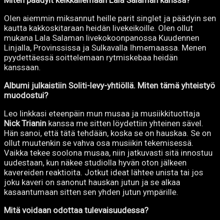
Miten päädyit keikkailemaan Lala Salaman kanssa?
Olen aiemmin miksannut heille parit singlet ja päädyin sen
kautta kakkoskitaraan heidän livekeikoille. Olen ollut
mukana Lala Salaman livekokoonpanossa Kuudennen
Linjalla, Provinssissa ja Sulkavalla Ihmemaassa. Menen
pyydettäessä soittelemaan rytmiskebaa heidän
kanssaan.
Albumi julkaistiin Soliti-levy-yhtiöllä. Miten tämä yhteistyö
muodostui?
Leo linkkasi eteenpäin mun musaa ja musiikkituottaja
Nick Trianin
kanssa me sitten löydettiin yhteinen sävel.
Hän sanoi, että tätä tehdään, koska se on hauskaa. Se on
ollut muutenkin se vahva osa musiikin tekemisessä.
Vaikka tekee soolona musaa, niin jatkuvasti sitä innostuu
uudestaan, kun näkee studiolla hyvän oton jälkeen
kavereiden reaktioita. Jotkut ideat lähtee unista tai jos
joku kaveri on sanonut hauskan jutun ja se alkaa
kasaantumaan sitten sen yhden jutun ympärille.
Mitä voidaan odottaa tulevaisuudessa?