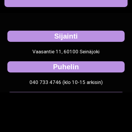
Sijainti
Vaasantie 11, 60100 Seinäjoki
Puhelin
040 733 4746 (klo 10-15 arkisin)
Ota yhteyttä
toimisto [at] rytmi-instituutti.fi
2025 © Rytmi-Instituutti