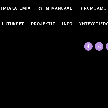
YTMIAKATEMIA
RYTMIMANUAALI
PROMOAMO
ULUTUKSET
PROJEKTIT
INFO
YHTEYSTIED
NSANA: URAVALM