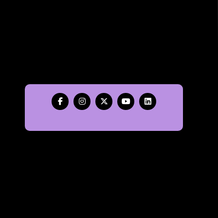
Ota yhteyttä
toimisto [at] rytmi-instituutti.fi