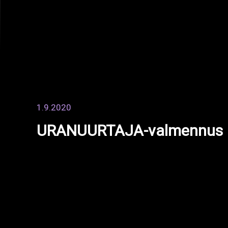
Sijainti
Vaasantie 11, 60100 Seinäjoki
2025 © Rytmi-Instituutti