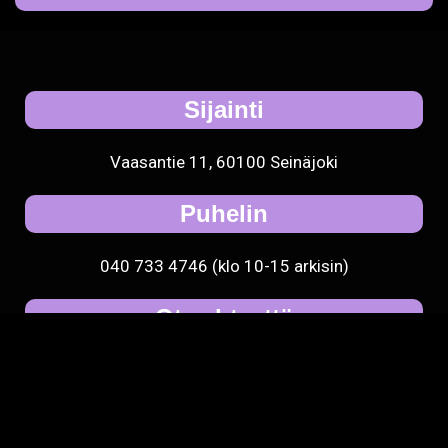
Vaasantie 11, 60100 Seinäjoki
Puhelin
040 733 4746 (klo 10-15 arkisin)
Ota yhteyttä
toimisto [at] rytmi-instituutti.fi
2025 © Rytmi-Instituutti