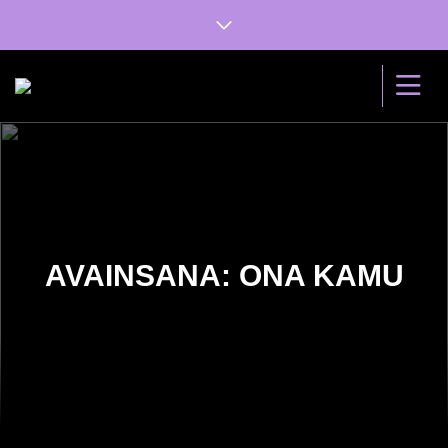
AVAINSANA: ONA KAMU
29.9.2020
Musavinkkejä muusikoilta #16:
Tommishock