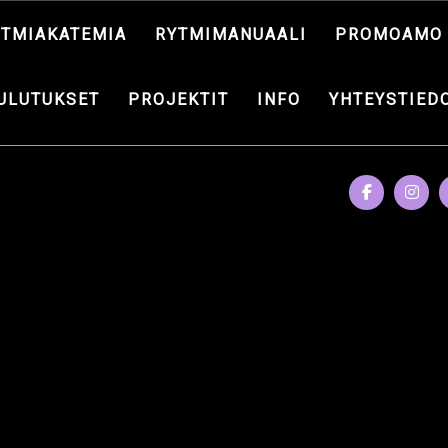
YTMIAKATEMIA
RYTMIMANUAALI
PROMOAMO
ULUTUKSET
PROJEKTIT
INFO
YHTEYSTIED
NSANA: AATOS K