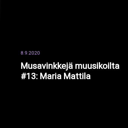
Sijainti
Vaasantie 11, 60100 Seinäjoki
2025 © Rytmi-Instituutti