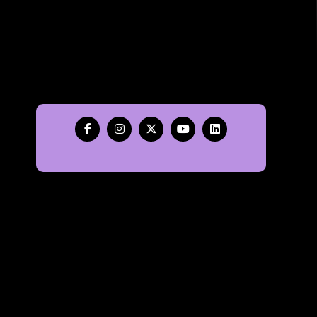
Ota yhteyttä
toimisto [at] rytmi-instituutti.fi