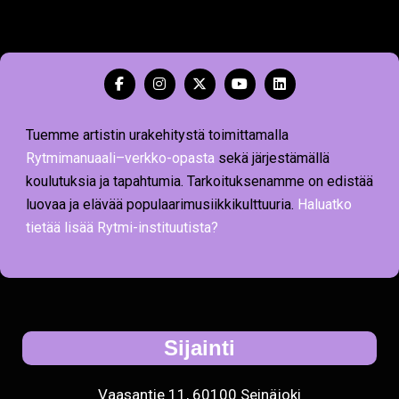
Tuemme artistin urakehitystä toimittamalla
Rytmimanuaali–verkko-opasta
sekä järjestämällä
koulutuksia ja tapahtumia. Tarkoituksenamme on edistää
luovaa ja elävää populaarimusiikkikulttuuria.
Haluatko
tietää lisää Rytmi-instituutista?
Sijainti
Vaasantie 11, 60100 Seinäjoki