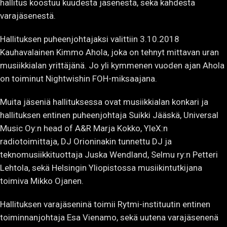
varajäsenestä.
Hallituksen puheenjohtajaksi valittiin 3.10.2018
Kauhavalainen Kimmo Ahola, joka on tehnyt mittavan uran
musiikkialan yrittäjänä. Jo yli kymmenen vuoden ajan Ahola
on toiminut Nightwishin FOH-miksaajana.
Muita jäseniä hallituksessa ovat musiikkialan konkari ja
hallituksen entinen puheenjohtaja Suikki Jääskä, Universal
Music Oy:n head of A&R Marja Kokko, YleX:n
radiotoimittaja, DJ Orioninakin tunnettu DJ ja
teknomusiikkituottaja Juska Wendland, Selmu ry:n Petteri
Lehtola, sekä Helsingin Yliopistossa musiikintutkijana
toimiva Mikko Ojanen.
Hallituksen varajäseninä toimii Rytmi-instituutin entinen
toiminnanjohtaja Esa Vienamo, sekä uutena varajäsenenä
Antivalent-yhtyeen Omar Zouiter.