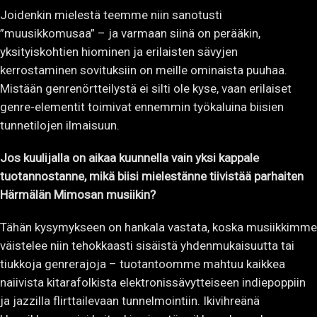
Joidenkin mielestä teemme niin sanotusti
”muusikkomusaa” – ja varmaan siinä on perääkin,
yksityiskohtien hiominen ja erilaisten sävyjen
kerrostaminen sovituksiin on meille ominaista puuhaa.
Mistään genrenörtteilystä ei silti ole kyse, vaan erilaiset
genre-elementit toimivat ennemmin työkaluina biisien
tunnetilojen ilmaisuun.
Jos kuulijalla on aikaa kuunnella vain yksi kappale
tuotannostanne, mikä biisi mielestänne tiivistää parhaiten
Härmälän Mimosan musiikin?
Tähän kysymykseen on hankala vastata, koska musiikkimme
väistelee niin tehokkaasti sisäistä yhdenmukaisuutta tai
tiukkoja genrerajoja – tuotantoomme mahtuu kaikkea
naiivista kitarafolkista elektronissävytteiseen indiepoppiin
ja jazzilla flirttailevaan tunnelmointiin. Ikivihreänä