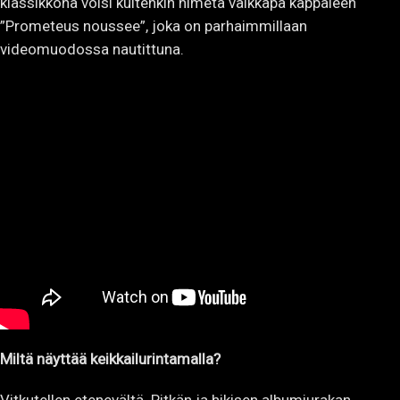
klassikkona voisi kuitenkin nimetä vaikkapa kappaleen
”Prometeus noussee”, joka on parhaimmillaan
videomuodossa nautittuna.
Miltä näyttää keikkailurintamalla?