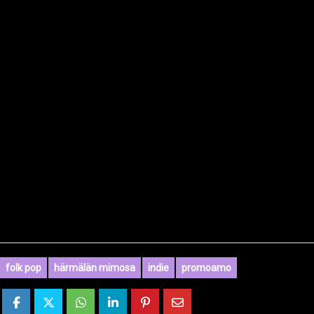
folk pop
härmälän mimosa
indie
promoamo