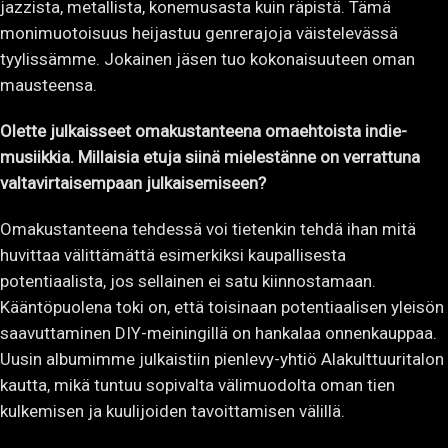
jazzista, metallista, konemusasta kuin räpistä. Tämä
monimuotoisuus heijastuu genrerajoja väistelevässä
tyylissämme. Jokainen jäsen tuo kokonaisuuteen oman
mausteensa.
Olette julkaisseet omakustanteena omaehtoista indie-
musiikkia. Millaisia etuja siinä mielestänne on verrattuna
valtavirtaisempaan julkaisemiseen?
Omakustanteena tehdessä voi tietenkin tehdä ihan mitä
huvittaa välittämättä esimerkiksi kaupallisesta
potentiaalista, jos sellainen ei satu kiinnostamaan.
Kääntöpuolena toki on, että toisinaan potentiaalisen yleisön
saavuttaminen DIY-meiningillä on hankalaa onnenkauppaa.
Uusin albumimme julkaistiin pienlevy-yhtiö Alakulttuuritalon
kautta, mikä tuntuu sopivalta välimuodolta oman tien
kulkemisen ja kuulijoiden tavoittamisen välillä.