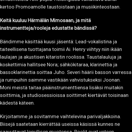
kertoo Promoamolle taustoistaan ja musiikinteostaan.
Keitä kuuluu Härmälän Mimosaan, ja mitä
instrumentteja/rooleja edustatte bändissä?
Bändimme käsittää kuusi jäsentä: Lead-vokalistina ja
taiteellisena tuottajana toimii Ai. Henry viihtyy niin ikään
laulajan ja akustisen kitaristin roolissa. Taustalauluja ja
koskettimia hallitsee Nora; sähkökitaraa, klarinettia ja
bassoklarinettia soittaa Juho. Severi häärii basson varressa
ja rumpuihin saimme vastikään vahvistukseksi Joonan.
Moni meistä taitaa pääinstrumenttiensa lisäksi muitakin
soittimia, ja studiosessioissa soittimet kiertävät toisinaan
kädestä käteen.
Kirjoitamme ja sovitamme vaihtelevina parivaljakkoina.
Biisejä saatetaan kierrättää useissa käsissä kunnes ne
saavuttavat lopullisen muotonsa. Roolit ovat veteen