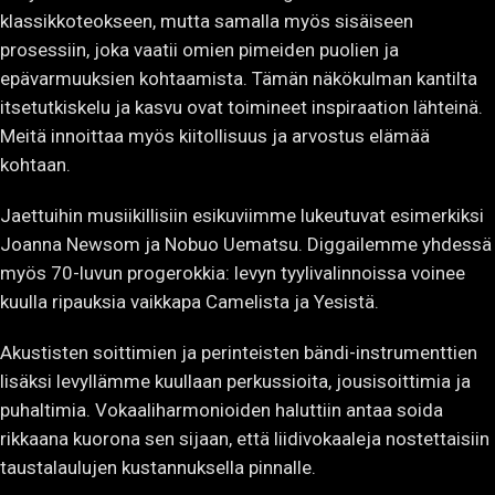
klassikkoteokseen, mutta samalla myös sisäiseen
prosessiin, joka vaatii omien pimeiden puolien ja
epävarmuuksien kohtaamista. Tämän näkökulman kantilta
itsetutkiskelu ja kasvu ovat toimineet inspiraation lähteinä.
Meitä innoittaa myös kiitollisuus ja arvostus elämää
kohtaan.
Jaettuihin musiikillisiin esikuviimme lukeutuvat esimerkiksi
Joanna Newsom ja Nobuo Uematsu. Diggailemme yhdessä
myös 70-luvun progerokkia: levyn tyylivalinnoissa voinee
kuulla ripauksia vaikkapa Camelista ja Yesistä.
Akustisten soittimien ja perinteisten bändi-instrumenttien
lisäksi levyllämme kuullaan perkussioita, jousisoittimia ja
puhaltimia. Vokaaliharmonioiden haluttiin antaa soida
rikkaana kuorona sen sijaan, että liidivokaaleja nostettaisiin
taustalaulujen kustannuksella pinnalle.