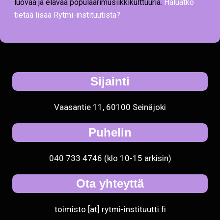
luovaa ja elävää populaarimusiikkikulttuuria.
Haluatko
tietää lisää Rytmi-instituutista?
Sijainti
Vaasantie 11, 60100 Seinäjoki
Puhelin
040 733 4746 (klo 10-15 arkisin)
Ota yhteyttä
toimisto [at] rytmi-instituutti.fi