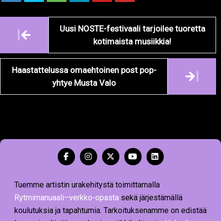
Artikkelien
Uusi NOSTE-festivaali tarjoilee tuoretta
navigointi
kotimaista musiikkia!
Haastattelussa omaehtoinen post pop-
yhtye Musta Valo
Tuemme artistin urakehitystä toimittamalla
Rytmimanuaali–verkko-opasta
sekä järjestämällä
koulutuksia ja tapahtumia. Tarkoituksenamme on edistää