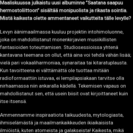
Maaliskuussa julkaistu uusi albuminne ”Saatana saapuu
hermostoliittoon” sisältää monipuolista ja rikasta sointia.
Mistä kaikesta olette ammentaneet vaikutteita tälle levylle?
Levyn äänimaailmassa kuuluu projektin intohimoluonne,
joka on mahdollistanut monenkirjavien musiikillisten
fantasioiden toteuttamisen. Studiosessioissa yhtenä
kantavana teemana on ollut, että aina voi tehdä vähän lisää;
vielä pari vokaaliharmoniaa, synaraitaa tai kitaratuplausta.
Kun tavoitteena ei välttämättä ole tuottaa mitään
radioformaattiin istuvaa, ei lempilapsiakaan tarvitse olla
nirhaamassa niin ankaralla kädellä. Tekemisen vapaus on
mahdollistanut sen, että usein biisit ovat kirjoittaneet kuin
itse itsensä.
Ammennamme inspiraatiota taikuudesta, mytologiasta,
ihmiselämästä ja maailmankaikkeuden ikiaikaisista
ilmiöistä, kuten atomeista ja galakseista! Kaikesta, mikä