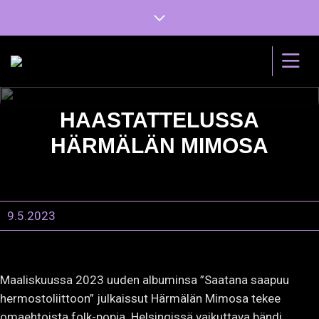
HAASTATTELUSSA
HÄRMÄLÄN MIMOSA
9.5.2023
Maaliskuussa 2023 uuden albuminsa ”Saatana saapuu
hermostoliittoon” julkaissut Härmälän Mimosa tekee
omaehtoista folk-popia. Helsingissä vaikuttava bändi