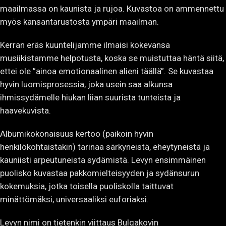
maailmassa on kaunista ja rujoa. Kuvastoa on ammennettu
myös kansantarustosta ympäri maailman.
Kerran eräs kuuntelijamme ilmaisi kokevansa
musiikistamme helpotusta, koska se muistuttaa häntä siitä,
ettei ole ”ainoa emotionaalinen alieni täällä”. Se kuvastaa
hyvin luomisprosessia, joka usein saa alkunsa
ihmissydämelle hiukan liian suurista tunteista ja
haavekuvista.
Albumikokonaisuus kertoo (paikoin hyvin
henkilökohtaistakin) tarinaa särkyneistä, eheytyneistä ja
kauniisti arpeutuneista sydämistä. Levyn ensimmäinen
puolisko kuvastaa pakkomielteisyyden ja sydänsurun
kokemuksia, jotka toisella puoliskolla taittuvat
minättömäksi, universaaliksi euforiaksi.
Levyn nimi on tietenkin viittaus Bulgakovin