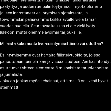
Vitkutellen etenevältä. Pitkän ja hikisen albumiurakan
päätyttyä ja uuden rumpalin löytymisen myötä olemme
jälleen innostuneet esiintymisen ajatuksesta, ja
toivommekin palaavamme keikkalavoille vielä tämän
vuoden puolella. Seuraavaa keikkaa ei ole vielä lyöty
lukkoon, mutta olemme avoimia tarjouksille.
Millaista kokemusta live-esiintymiseltänne voi odottaa?
Esiintymisemme ovat hartaita fiilistelytuokioita, joissa
panostetaan tunnelmaan ja visuaalisuuteen. Ain käsintehdyt
asut tuovat yhteen elementtejä muinaisista taruolennoista
ja jumalista.
Joku on joskus myös kehaissut, että meillä on livenä hyvät
stemmat!