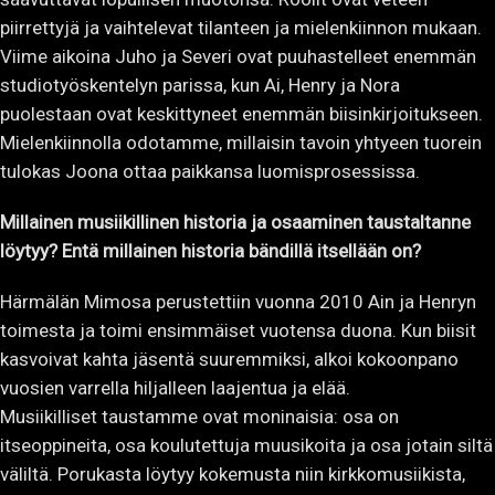
piirrettyjä ja vaihtelevat tilanteen ja mielenkiinnon mukaan.
Viime aikoina Juho ja Severi ovat puuhastelleet enemmän
studiotyöskentelyn parissa, kun Ai, Henry ja Nora
puolestaan ovat keskittyneet enemmän biisinkirjoitukseen.
Mielenkiinnolla odotamme, millaisin tavoin yhtyeen tuorein
tulokas Joona ottaa paikkansa luomisprosessissa.
Millainen musiikillinen historia ja osaaminen taustaltanne
löytyy? Entä millainen historia bändillä itsellään on?
Härmälän Mimosa perustettiin vuonna 2010 Ain ja Henryn
toimesta ja toimi ensimmäiset vuotensa duona. Kun biisit
kasvoivat kahta jäsentä suuremmiksi, alkoi kokoonpano
vuosien varrella hiljalleen laajentua ja elää.
Musiikilliset taustamme ovat moninaisia: osa on
itseoppineita, osa koulutettuja muusikoita ja osa jotain siltä
väliltä. Porukasta löytyy kokemusta niin kirkkomusiikista,