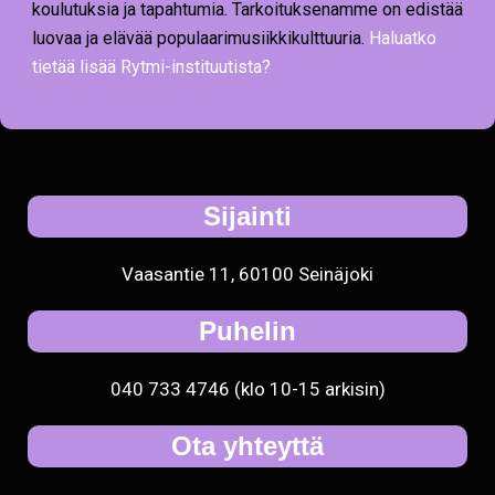
luovaa ja elävää populaarimusiikkikulttuuria.
Haluatko
tietää lisää Rytmi-instituutista?
Sijainti
Vaasantie 11, 60100 Seinäjoki
Puhelin
040 733 4746 (klo 10-15 arkisin)
Ota yhteyttä
toimisto [at] rytmi-instituutti.fi