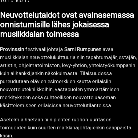
Neuvottelutaidot ovat avainasemassa
onnistumisille lähes jokaisessa
musiikkialan toimessa
Provinssin
festivaalijohtaja
Sami Rumpunen
avaa
musiikkialan neuvottelukulttuuria niin tapahtumajärjestäjän,
artistin, ohjelmatoimiston, levy-yhtiön, yhteistyökumppanin
kuin alihankkijankin näkökulmasta. Tilaisuudessa
pureudutaan elävien esimerkkien kautta erilaisiin
neuvottelutekniikkoihin, vastapuolen ymmärtämisen
merkitykseen sekä suhteellisen neuvotteluaseman
käsittelemiseen erilaisissa neuvottelutilanteissa.
Asetelmia haetaan niin pienten ruohonjuuritason
toimijoiden kuin suurten markkinajohtajienkin saappaista
käsin.