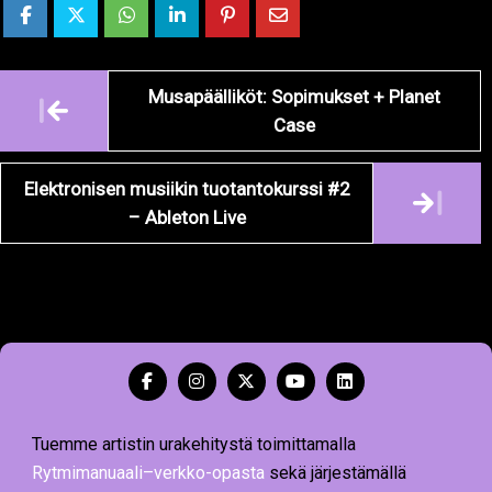
Artikkelien
Musapäälliköt: Sopimukset + Planet
navigointi
Case
Elektronisen musiikin tuotantokurssi #2
– Ableton Live
Tuemme artistin urakehitystä toimittamalla
Rytmimanuaali–verkko-opasta
sekä järjestämällä
koulutuksia ja tapahtumia. Tarkoituksenamme on edistää