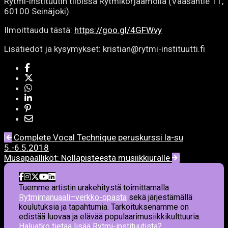
Rytmi-instituutin tiloissa Rytmikorjaamolla (Vaasantie 11,
60100 Seinäjoki).
Ilmoittaudu tästä:
https://goo.gl/4GFWvy
Lisätiedot ja kysymykset: kristian@rytmi-instituutti
.fi
Artikkelien
Complete Vocal Technique peruskurssi la-su
5.-6.5.2018
navigointi
Musapäälliköt: Nollapisteestä musiikkiuralle
Tuemme artistin urakehitystä toimittamalla
Rytmimanuaali–verkko-opasta
sekä järjestämällä
koulutuksia ja tapahtumia. Tarkoituksenamme on
edistää luovaa ja elävää populaarimusiikkikulttuuria.
Haluatko tietää lisää Rytmi-instituutista?