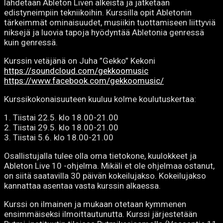
lähdetään Ableton Liven alkeista ja jatketaan
edistyneimpiin tekniikoihin. Kurssilla opit Abletonin
tärkeimmät ominaisuudet, musiikin tuottamiseen liittyviä
niksejä ja luovia tapoja hyödyntää Abletonia genressä
kuin genressä.
Kurssin vetäjänä on Juha ”Gekko” Kekoni
https://soundcloud.com/
gekkoomusic
https://www.facebook.com/
gekkoomusic/
Kurssikokonai
suuteen kuuluu kolme koulutuskertaa:
1. Tiistai 22.5. klo 18.00-21.00
2. Tiistai 29.5. klo 18.00-21.00
3. Tiistai 5.6. klo 18.00-21.00
Osallistujalla tulee olla oma tietokone, kuulokkeet ja
Ableton Live 10 -ohjelma. Mikäli et ole ohjelmaa ostanut,
on siitä saatavilla 30 päivän kokeilujakso. Kokeilujakso
kannattaa asentaa vasta kurssin alkaessa.
Kurssi on ilmainen ja mukaan otetaan kymmenen
ensimmäiseksi ilmoittautunutta. Kurssi järjestetään