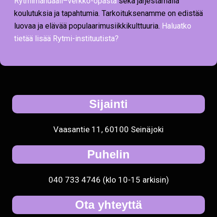
Rytmimanuaali–verkko-opasta
sekä järjestämällä
koulutuksia ja tapahtumia. Tarkoituksenamme on edistää
luovaa ja elävää populaarimusiikkikulttuuria.
Haluatko
tietää lisää Rytmi-instituutista?
Sijainti
Vaasantie 11, 60100 Seinäjoki
Puhelin
040 733 4746 (klo 10-15 arkisin)
Ota yhteyttä