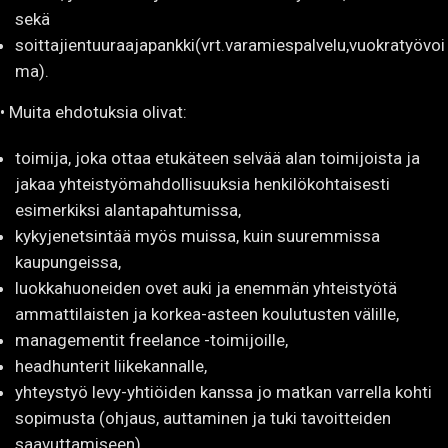
sekä
soittajientuuraajapankki(vrt.varamiespalvelu,vuokratyövoi
ma).
• Muita ehdotuksia olivat:
toimija, joka ottaa etukäteen selvää alan toimijoista ja
jakaa yhteistyömahdollisuuksia henkilökohtaisesti
esimerkiksi alantapahtumissa,
kykyjenetsintää myös muissa, kuin suuremmissa
kaupungeissa,
luokkahuoneiden ovet auki ja enemmän yhteistyötä
ammattilaisten ja korkea-asteen koulutusten välille,
managementit freelance -toimijoille,
headhunterit liikekannalle,
yhteystyö levy-yhtiöiden kanssa jo matkan varrella kohti
sopimusta (ohjaus, auttaminen ja tuki tavoitteiden
saavuttamiseen),