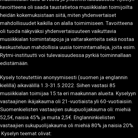
tavoitteena oli saada taustatietoa musiikkialan toimijoilta
heidän kokemuksistaan siitä, miten yhdenvertaiset
mahdollisuudet kaikilla on alalla toimimiseen. Tavoitteena
oli tuoda näkyväksi yhdenvertaisuuteen vaikuttavia
musiikkialan toimintatapoja ja valtarakenteita sekä nostaa
keskusteluun mahdollisia uusia toimintamalleja, joita esim.
Rytmi-instituutti voi tulevaisuudessa pyrkiä toiminnallaan
edistämään.
Kysely toteutettiin anonyymisesti (suomen ja englannin
kielillä) aikavälillä 1.3-31.5.2022. Siihen vastasi 85
musiikkialan toimijaa 15:ta eri maakunnan alueita. Kyselyyn
vastaajinen ikäjakauma oli 21-vuotiaista yli 60-vuotiaisiin.
Suomenkielisten vastaajien sukupuolijakauma oli: miehiä
52,5€, naisia 45% ja muita 2,5€. Englanninkielisten
vastaajien sukupuolijakauma oli miehiä 80% ja naisia 20%.
Kyselyn teemat olivat: