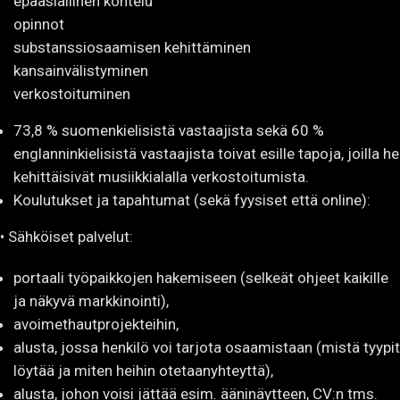
epäasiallinen kohtelu
opinnot
substanssiosaamisen kehittäminen
kansainvälistyminen
verkostoituminen
73,8 % suomenkielisistä vastaajista sekä 60 %
englanninkielisistä vastaajista toivat esille tapoja, joilla he
kehittäisivät musiikkialalla verkostoitumista.
Koulutukset ja tapahtumat (sekä fyysiset että online):
• Sähköiset palvelut:
portaali työpaikkojen hakemiseen (selkeät ohjeet kaikille
ja näkyvä markkinointi),
avoimethautprojekteihin,
alusta, jossa henkilö voi tarjota osaamistaan (mistä tyypit
löytää ja miten heihin otetaanyhteyttä),
alusta, johon voisi jättää esim. ääninäytteen, CV:n tms.