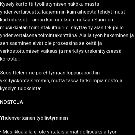
Kysely kartoitti työllistymisen näkökulmasta
yhdenvertaisuutta laajemmin kuin aiheesta tehdyt muut
kartoitukset. Tämän kartoituksen mukaan Suomen
musiikkialan toimintakultuuri ei näyttäydy alan tekijöille
yhdenvertaisena toimintakenttänä. Alalla työn hakeminen ja
sen saaminen eivät ole prosessina selkeitä ja
verkostoitumisen vaikeus ja merkitys urakehityksessä
korostui.
Suosittelemme perehtymään loppuraporttiin
yksityiskohtaisemmin, mutta tässä tärkeimpiä nostoja
kyselyn tuloksista:
NOSTOJA
Yhdenvertainen työllistyminen
• Musiikkialalla ei ole yhtäläisiä mahdollisuuksia työn