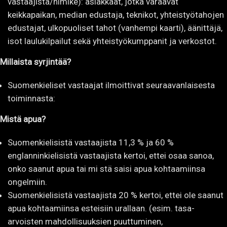
vastaajista/nimike): asiakkaat, jotka varaavat
keikkapaikan, median edustaja, teknikot, yhteistyötahojen
edustajat, ulkopuoliset tahot (vanhempi kaarti), äänittäjä,
isot laulukilpailut sekä yhteistyökumppanit ja verkostot.
Millaista syrjintää?
Suomenkieliset vastaajat ilmoittivat seuraavanlaisesta
toiminnasta:
Mistä apua?
Suomenkielisistä vastaajista 11,3 % ja 60 %
englanninkielisistä vastaajista kertoi, ettei osaa sanoa,
onko saanut apua tai mi stä saisi apua kohtaamiinsa
ongelmiin.
Suomenkielisistä vastaajista 20 % kertoi, ettei ole saanut
apua kohtaamiinsa esteisiin urallaan. (esim. tasa-
arvoisten mahdollisuuksien puuttuminen,