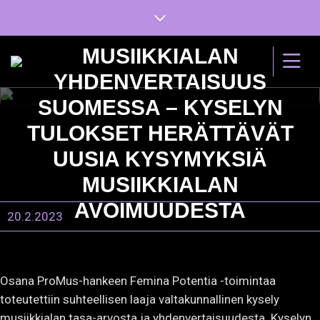
MUSIIKKIALAN
YHDENVERTAISUUS
SUOMESSA – KYSELYN
TULOKSET HERÄTTÄVÄT
UUSIA KYSYMYKSIÄ
MUSIIKKIALAN
AVOIMUUDESTA
20.2.2023
Osana ProMus-hankeen Femina Potentia -toimintaa
toteutettiin suhteellisen laaja valtakunnallinen kysely
musiikkialan tasa-arvosta ja yhdenvertaisuudesta. Kyselyn