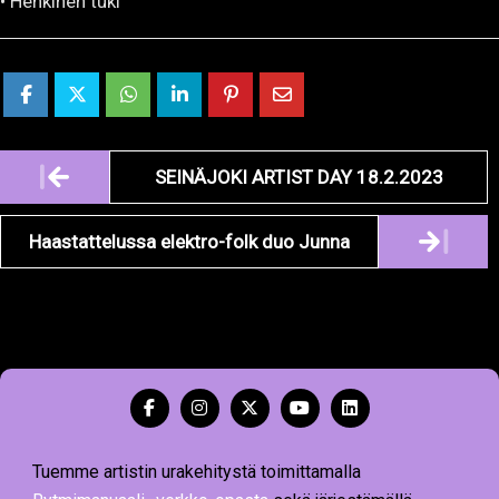
• Henkinen tuki
Artikkelien
SEINÄJOKI ARTIST DAY 18.2.2023
navigointi
Haastattelussa elektro-folk duo Junna
Tuemme artistin urakehitystä toimittamalla