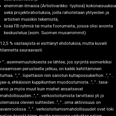
enemmän ilmaisia (Artistivarikko -tyylisiä) kokonaisuuksia
sekä projektirahoituksia, joilla rahoitetaan yhtyeiden ja
artistien musiikin tekemistä,
lisää FB-ryhmiä tai muita foorumeita, joissa olisi avointa
keskustelua (esim. Suomen musamimmit).
12,5 % vastaajista ei esittänyt ehdotuksia, mutta kuvaili
tilannetta seuraavasti:
• ”…asennemuutoksesta se lähtee, jos syrjintä esimerkiksi
osaamisen perusteella jatkuu, on kaikki kehittäminen
turhaa…”, ”…lopettaisin niin sanotun kultapossukerhon…”, ”…
jaa-a, ehkäisisin kuppikuntien muodostumista…”, ”…tasa-
arvo ja myös muut kuin miehet ansaitsevat
mahdollisuuden…”, ”…verkostoitumista tarvittaisi yli jo
olemassa olevien suhteiden…”, ”…oma aktiivisuus on
avainroolissa…”, ”…verkostoitumismahdollisuudet ovat toki
paljon itsestä kiinni, mutta persoona vaikuttaa paljon