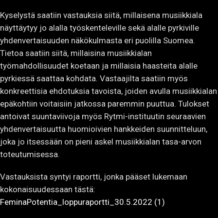
Kyselystä saatiin vastauksia siitä, millaisena musiikkiala
näyttäytyy jo alalla työskenteleville sekä alalle pyrkiville
yhdenvertaisuuden näkökulmasta eri puolilla Suomea.
Tietoa saatiin siitä, millaisina musiikkialan
työmahdollisuudet koetaan ja millaisia haasteita alalle
pyrkiessä saattaa kohdata. Vastaajilta saatiin myös
konkreettisia ehdotuksia tavoista, joiden avulla musiikkialan
epäkohtiin voitaisiin jatkossa paremmin puuttua. Tulokset
antoivat suuntaviivoja myös Rytmi-instituutin seuraavien
yhdenvertaisuutta huomioivien hankkeiden suunnitteluun,
joka jo itsessään on pieni askel musiikkialan tasa-arvon
toteutumisessa.
Vastauksista syntyi raportti, jonka pääset lukemaan
kokonaisuudessaan tästä:
FeminaPotentia_loppuraportti_30.5.2022 (1)